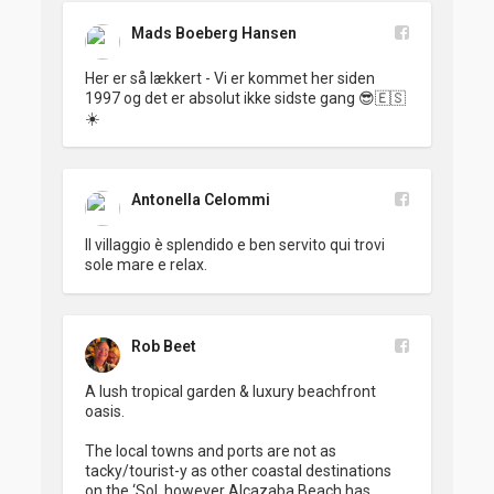
Mads Boeberg Hansen
Her er så lækkert - Vi er kommet her siden 
1997 og det er absolut ikke sidste gang 😎🇪🇸
☀️
Antonella Celommi
Il villaggio è splendido e ben servito qui trovi 
sole mare e relax.
Rob Beet
A lush tropical garden & luxury beachfront 
oasis.

The local towns and ports are not as 
tacky/tourist-y as other coastal destinations 
on the ‘Sol, however Alcazaba Beach has 