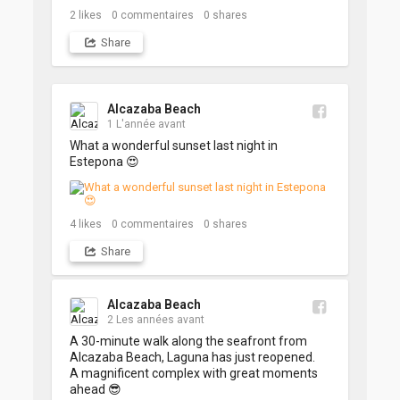
2
likes
0
commentaires
0
shares
Share
Alcazaba Beach
1 L'année avant
What a wonderful sunset last night in 
Estepona 😍
4
likes
0
commentaires
0
shares
Share
Alcazaba Beach
2 Les années avant
A 30-minute walk along the seafront from 
Alcazaba Beach, Laguna has just reopened.

A magnificent complex with great moments 