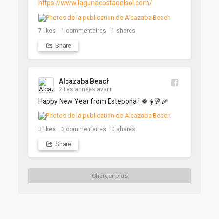
https://www.lagunacostadelsol.com/
7
likes
1
commentaires
1
shares
Share
Alcazaba Beach
2 Les années avant
Happy New Year from Estepona ! 🍀☀️🥂🎉
3
likes
3
commentaires
0
shares
Share
Charger plus